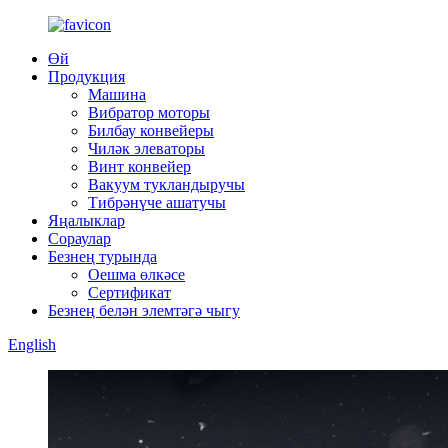
Өй
Продукция
Машина
Вибратор моторы
Билбау конвейеры
Чиләк элеваторы
Винт конвейер
Вакуум тукландыручы
Тибрәнүче ашатучы
Яңалыклар
Сораулар
Безнең турында
Оешма өлкәсе
Сертификат
Безнең белән элемтәгә чыгу
English