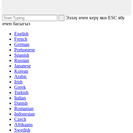
Эзләү өчен керү яки ESC ябу
өчен басыгыз
English
French
German
Portuguese
Spanish
Russian
Japanese
Korean
Arabic
Irish
Greek
Turkish
Italian
Danish
Romanian
Indonesian
Czech
Afrikaans
Swedish