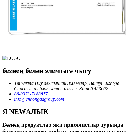
безнең белән элемтәгә чыгу
Төньякта Ниу авылыннан 300 метр, Ванчун шәһәре
Синьцзян шәһәре, Хенан өлкәсе, Китай 453002
86-0373-7188877
info@cnhongdagroup.com
Я NEWАЛЫК
Безнең продуктлар яки приселистлар турында
белешмәләр өчен зинһар, электрон почтагызны