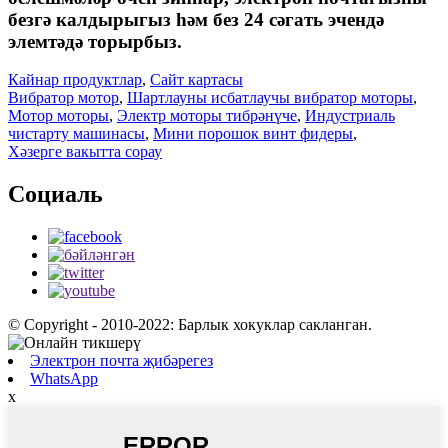
безгә калдырыгыз һәм без 24 сәгать эчендә
элемтәдә торырбыз.
Кайнар продуктлар
,
Сайт картасы
Вибратор мотор
,
Шартлауны исбатлаучы вибратор моторы
,
Мотор моторы
,
Электр моторы тибрәнүче
,
Индустриаль
чистарту машинасы
,
Мини порошок винт фидеры
,
Хәзерге вакытта сорау
Социаль
© Copyright - 2010-2022: Барлык хокуклар сакланган.
Электрон почта җибәрегез
WhatsApp
x