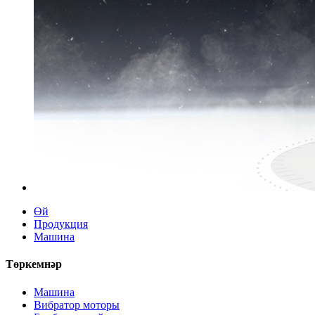
Өй
Продукция
Машина
Төркемнәр
Машина
Вибратор моторы