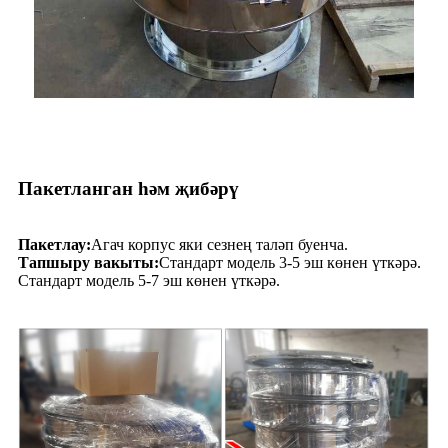
Пакетланган һәм җибәрү
Пакетлау:
Агач корпус яки сезнең таләп буенча.
Тапшыру вакыты:
Стандарт модель 3-5 эш көнен үткәрә.
Стандарт модель 5-7 эш көнен үткәрә.