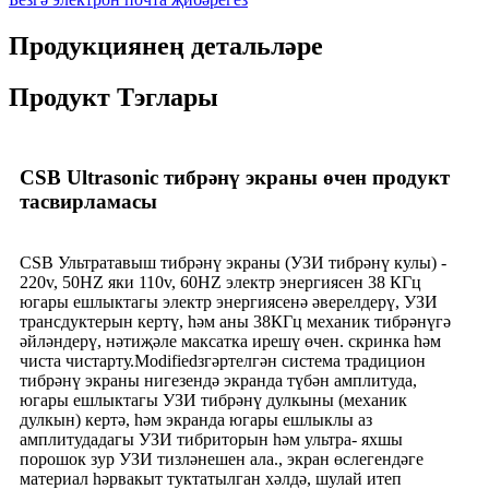
Продукциянең детальләре
Продукт Тэглары
CSB Ultrasonic тибрәнү экраны өчен продукт
тасвирламасы
CSB Ультратавыш тибрәнү экраны (УЗИ тибрәнү кулы) -
220v, 50HZ яки 110v, 60HZ электр энергиясен 38 КГц
югары ешлыктагы электр энергиясенә әверелдерү, УЗИ
трансдуктерын кертү, һәм аны 38КГц механик тибрәнүгә
әйләндерү, нәтиҗәле максатка ирешү өчен. скринка һәм
чиста чистарту.Modifiedзгәртелгән система традицион
тибрәнү экраны нигезендә экранда түбән амплитуда,
югары ешлыктагы УЗИ тибрәнү дулкыны (механик
дулкын) кертә, һәм экранда югары ешлыклы аз
амплитудадагы УЗИ тибриторын һәм ультра- яхшы
порошок зур УЗИ тизләнешен ала., экран өслегендәге
материал һәрвакыт туктатылган хәлдә, шулай итеп