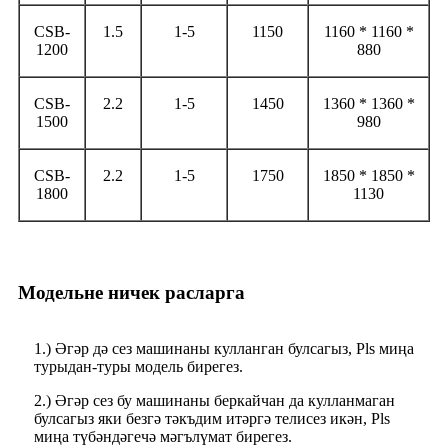
CSB-
1.5
1-5
1150
1160 * 1160 *
1200
880
CSB-
2.2
1-5
1450
1360 * 1360 *
1500
980
CSB-
2.2
1-5
1750
1850 * 1850 *
1800
1130
Модельне ничек расларга
1.) Әгәр дә сез машинаны кулланган булсагыз, Pls миңа
турыдан-туры модель бирегез.
2.) Әгәр сез бу машинаны беркайчан да кулланмаган
булсагыз яки безгә тәкъдим итәргә телисез икән, Pls
миңа түбәндәгечә мәгълүмат бирегез.