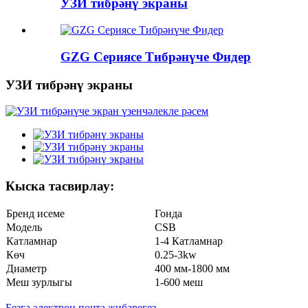
УЗИ тибрәнү экраны
GZG Сериясе Тибрәнүче Фидер
УЗИ тибрәнү экраны
Кыска тасвирлау:
Бренд исеме
Гонда
Модель
CSB
Катламнар
1-
4
Катламнар
Көч
0.25
-
3
kw
Диаметр
400 мм-1800 мм
Меш зурлыгы
1
-
6
00 меш
Безгә электрон почта җибәрегез