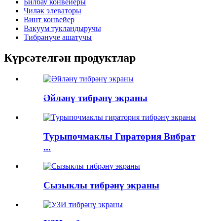
Билбау конвейеры
Чиләк элеваторы
Винт конвейер
Вакуум тукландыручы
Тибрәнүче ашатучы
Күрсәтелгән продуктлар
Әйләнү тибрәнү экраны
Турыпочмаклы Гиратория Вибрат
...
Сызыклы тибрәнү экраны