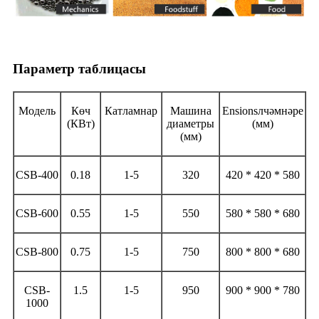
Параметр таблицасы
Модель
Көч
Катламнар
Машина
Ensionsлчәмнәре
(КВт)
диаметры
(мм)
(мм)
CSB-400
0.18
1-5
320
420 * 420 * 580
CSB-600
0.55
1-5
550
580 * 580 * 680
CSB-800
0.75
1-5
750
800 * 800 * 680
CSB-
1.5
1-5
950
900 * 900 * 780
1000