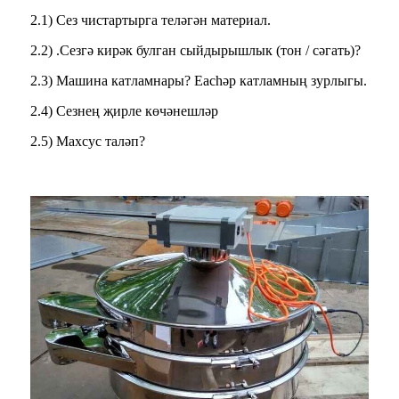
2.1) Сез чистартырга теләгән материал.
2.2) .Сезгә кирәк булган сыйдырышлык (тон / сәгать)?
2.3) Машина катламнары? Eachәр катламның зурлыгы.
2.4) Сезнең җирле көчәнешләр
2.5) Махсус таләп?