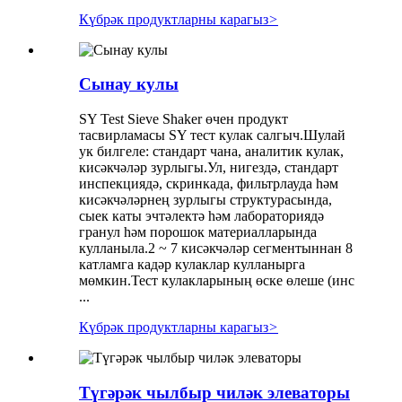
Күбрәк продуктларны карагыз
>
Сынау кулы
SY Test Sieve Shaker өчен продукт
тасвирламасы SY тест кулак салгыч.Шулай
ук ​​билгеле: стандарт чана, аналитик кулак,
кисәкчәләр зурлыгы.Ул, нигездә, стандарт
инспекциядә, скринкада, фильтрлауда һәм
кисәкчәләрнең зурлыгы структурасында,
сыек каты эчтәлектә һәм лабораториядә
гранул һәм порошок материалларында
кулланыла.2 ~ 7 кисәкчәләр сегментыннан 8
катламга кадәр кулаклар кулланырга
мөмкин.Тест кулакларының өске өлеше (инс
...
Күбрәк продуктларны карагыз
>
Түгәрәк чылбыр чиләк элеваторы