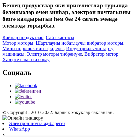
Безнең продуктлар яки приселистлар турында
белешмәләр өчен зинһар, электрон почтагызны
безгә калдырыгыз һәм без 24 сәгать эчендә
элемтәдә торырбыз.
Кайнар продуктлар
,
Сайт картасы
Мотор моторы
,
Шартлауны исбатлаучы вибратор моторы
,
Мини порошок винт фидеры
,
Индустриаль чистарту
машинасы
,
Электр моторы тибрәнүче
,
Вибратор мотор
,
Хәзерге вакытта сорау
Социаль
© Copyright - 2010-2022: Барлык хокуклар сакланган.
Электрон почта җибәрегез
WhatsApp
x