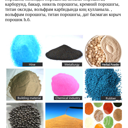
карборунд, бакыр, никель порошогы, кремний порошогы,
титан оксиды, вольфрам карбидында киң кулланыла. ,
вольфрам порошогы, титан порошогы, дат басмаган корыч
порошок һ.б.