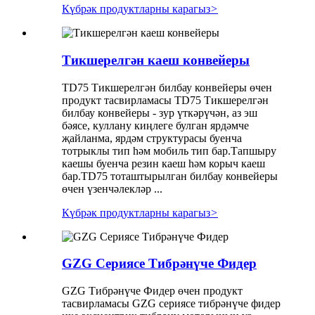
Күбрәк продуктларны карагыз
>
Тикшерелгән каеш конвейеры
TD75 Тикшерелгән билбау конвейеры өчен
продукт тасвирламасы TD75 Тикшерелгән
билбау конвейеры - зур үткәрүчән, аз эш
бәясе, куллану киңлеге булган ярдәмче
җайланма, ярдәм структурасы буенча
тотрыклы тип һәм мобиль тип бар.Тапшыру
каешы буенча резин каеш һәм корыч каеш
бар.TD75 тоташтырылган билбау конвейеры
өчен үзенчәлекләр ...
Күбрәк продуктларны карагыз
>
GZG Сериясе Тибрәнүче Фидер
GZG Тибрәнүче Фидер өчен продукт
тасвирламасы GZG сериясе тибрәнүче фидер