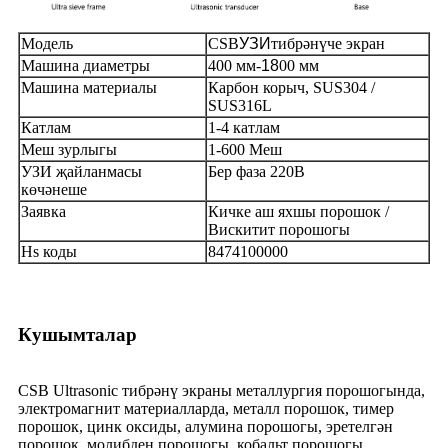
Модель
CSB
УЗИ
тибрәнүче экран
Машина диаметры
400 мм-
18
00 мм
Машина материалы
Карбон корыч, SUS304 /
SUS316L
Катлам
1-4 катлам
Меш зурлыгы
1-600 Меш
УЗИ җайланмасы
Бер фаза 220В
көчәнеше
Заявка
Кичке аш яхшы порошок /
Вискитит порошогы
Hs коды
8474100000
Кушымталар
CSB Ultrasonic тибрәнү экраны металлургия порошогында,
электромагнит материалларда, металл порошок, тимер
порошок, цинк оксиды, алумина порошогы, эретелгән
порошок, молибден порошогы, кобальт порошогы,