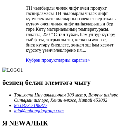
TH чылбырлы чиләк лифт өчен продукт
тасвирламасы TH чылбырлы чиләк лифт -
күпчелек материалларны өзлексез вертикаль
күтәрү өчен чиләк лифт җиһазларының бер
төре.Көтү материалының температурасы,
гадәттә, 250 ° C-тан түбән, һәм ул зур күтәрү
сыйфаты, тотрыклы эш, кечкенә аяк эзе,
биек күтәрү биеклеге, җиңел эш һәм хезмәт
күрсәтү үзенчәлекләренә ия....
Күбрәк продуктларны карагыз
>
безнең белән элемтәгә чыгу
Төньякта Ниу авылыннан 300 метр, Ванчун шәһәре
Синьцзян шәһәре, Хенан өлкәсе, Китай 453002
86-0373-7188877
info@cnhongdagroup.com
Я NEWАЛЫК