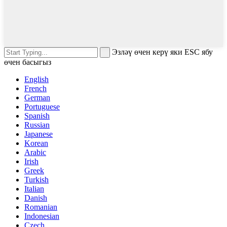
Эзләү өчен керү яки ESC ябу
өчен басыгыз
English
French
German
Portuguese
Spanish
Russian
Japanese
Korean
Arabic
Irish
Greek
Turkish
Italian
Danish
Romanian
Indonesian
Czech