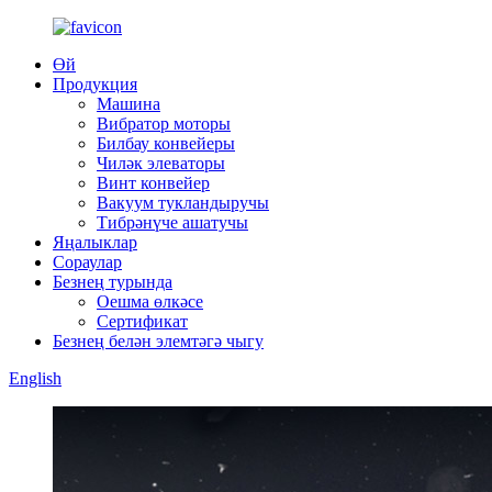
Өй
Продукция
Машина
Вибратор моторы
Билбау конвейеры
Чиләк элеваторы
Винт конвейер
Вакуум тукландыручы
Тибрәнүче ашатучы
Яңалыклар
Сораулар
Безнең турында
Оешма өлкәсе
Сертификат
Безнең белән элемтәгә чыгу
English