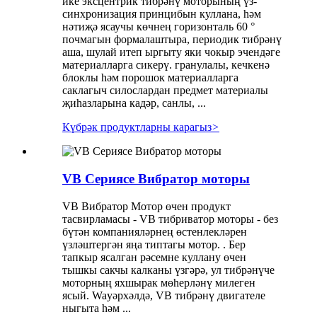
ике эксцентрик тибрәнү моторының үз-
синхронизация принцибын куллана, һәм
нәтиҗә ясаучы көчнең горизонталь 60 °
почмагын формалаштыра, периодик тибрәнү
аша, шулай итеп ыргыту яки чокыр эчендәге
материалларга сикерү. гранулалы, кечкенә
блоклы һәм порошок материалларга
саклагыч силослардан предмет материалы
җиһазларына кадәр, санлы, ...
Күбрәк продуктларны карагыз
>
VB Сериясе Вибратор моторы
VB Вибратор Мотор өчен продукт
тасвирламасы - VB тибриватор моторы - без
бүтән компанияләрнең өстенлекләрен
үзләштергән яңа типтагы мотор. . Бер
тапкыр ясалган рәсемне куллану өчен
тышкы сакчы калканы үзгәрә, ул тибрәнүче
моторның яхшырак мөһерләнү милеген
ясый. Wayәрхәлдә, VB тибрәнү двигателе
ныгыта һәм ...