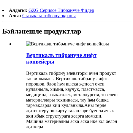
Алдагы:
GZG Сериясе Тибрәнүче Фидер
Алга:
Сызыклы тибрәнү экраны
Бәйләнешле продуктлар
Вертикаль тибрәнүче лифт
конвейеры
Вертикаль тибрәнү элеваторы өчен продукт
тасвирламасы Вертикаль тибрәнү лифты
порошок, блок һәм кыска җепсел өчен
кулланыла, химия, каучук, пластмасса,
медицина, азык-төлек, металлургия, төзелеш
материаллары техникасы, тау һәм башка
тармакларда киң кулланыла.Аны төрле
җитештерү эшкәртү таләпләре буенча ачык
яки ябык структурага ясарга мөмкин.
Машина материалны аска-аска ике юл белән
җиткерә ...