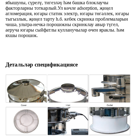
ябышуны, сүрелү, тигезләү һәм башка блоклаучы
факторларны тоткарлый.Ул көчле adsorption, җиңел
агломерация, югары статик электр, югары төгәллек, югары
тыгызлык, җиңел тарту һ.б. кебек скринка проблемаларын
чишә, ультра-нечкә порошокны скринклау авыр түгел,
аеруча югары сыйфатлы кулланучылар өчен яраклы. һәм
яхшы порошок.
Детальләр спецификациясе